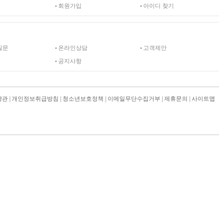
회원가입
아이디 찾기
질문
온라인상담
고객제안
공지사항
약관
|
개인정보취급방침
|
청소년보호정책
|
이메일무단수집거부
|
제휴문의
|
사이트맵